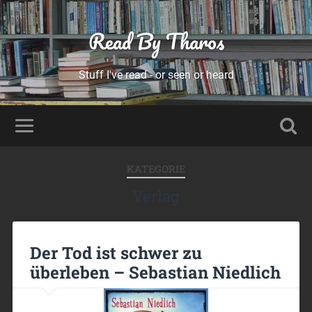
Read By Tharos
Stuff I've read - or seen or heard
KATEGORIE
Verlag
Der Tod ist schwer zu
überleben – Sebastian Niedlich