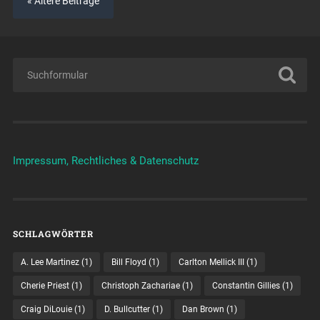
« Ältere Beiträge
Impressum, Rechtliches & Datenschutz
SCHLAGWÖRTER
A. Lee Martinez
(1)
Bill Floyd
(1)
Carlton Mellick III
(1)
Cherie Priest
(1)
Christoph Zachariae
(1)
Constantin Gillies
(1)
Craig DiLouie
(1)
D. Bullcutter
(1)
Dan Brown
(1)