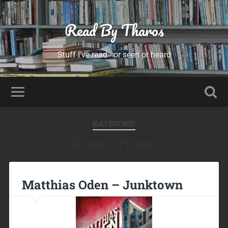
Read By Tharos
Stuff I've read - or seen or heard
KATEGORIE
Science-Fiction
Matthias Oden – Junktown