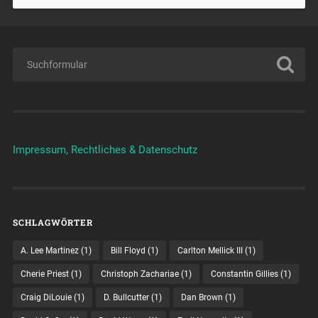
Impressum, Rechtliches & Datenschutz
SCHLAGWÖRTER
A. Lee Martinez
(1)
Bill Floyd
(1)
Carlton Mellick III
(1)
Cherie Priest
(1)
Christoph Zachariae
(1)
Constantin Gillies
(1)
Craig DiLouie
(1)
D. Bullcutter
(1)
Dan Brown
(1)