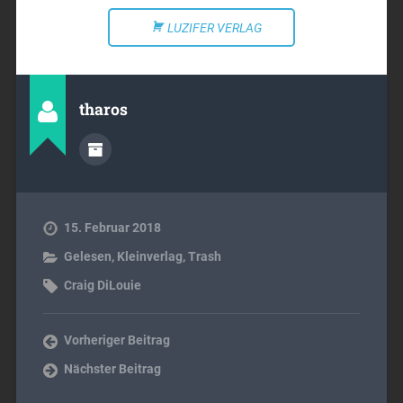
LUZIFER VERLAG
tharos
15. Februar 2018
Gelesen
,
Kleinverlag
,
Trash
Craig DiLouie
Vorheriger Beitrag
Nächster Beitrag