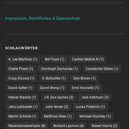
Impressum, Rechtliches & Datenschutz
SCHLAGWÖRTER
A. Lee Martinez
(1)
Bill Floyd
(1)
Carlton Mellick III
(1)
Cherie Priest
(1)
Christoph Zachariae
(1)
Constantin Gillies
(1)
Craig DiLouie
(1)
D. Bullcutter
(1)
Dan Brown
(1)
David Safier
(1)
David Wong
(1)
Emil Horowitz
(1)
Heiner Wacker
(1)
J.R. Dos Santos
(3)
Jack Ketchum
(3)
Jens Lubbadeh
(1)
John Niven
(2)
Lucas Friedrich
(1)
Martin Schörle
(1)
Matthias Oden
(1)
Michael Grumley
(1)
Rezensionsexemplar
(8)
Richard Laymon
(4)
Robert Harris
(2)