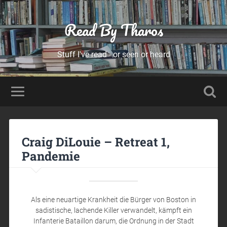
Read By Tharos
Stuff I've read - or seen or heard
Craig DiLouie – Retreat 1,
Pandemie
Als eine neuartige Krankheit die Bürger von Boston in
sadistische, lachende Killer verwandelt, kämpft ein
Infanterie Bataillon darum, die Ordnung in der Stadt