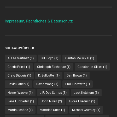
Impressum, Rechtliches & Datenschutz
SCHLAGWÖRTER
A. Lee Martinez
(1)
Bill Floyd
(1)
Carlton Mellick III
(1)
Cherie Priest
(1)
Christoph Zachariae
(1)
Constantin Gillies
(1)
Craig DiLouie
(1)
D. Bullcutter
(1)
Dan Brown
(1)
David Safier
(1)
David Wong
(1)
Emil Horowitz
(1)
Heiner Wacker
(1)
J.R. Dos Santos
(3)
Jack Ketchum
(3)
Jens Lubbadeh
(1)
John Niven
(2)
Lucas Friedrich
(1)
Martin Schörle
(1)
Matthias Oden
(1)
Michael Grumley
(1)