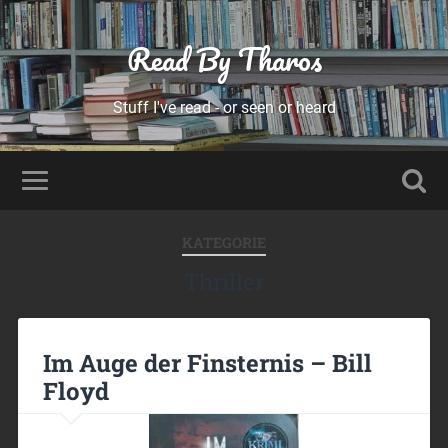
Read By Tharos
Stuff I've read - or seen or heard
KATEGORIE
Thriller
Im Auge der Finsternis – Bill
Floyd