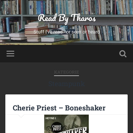
Read By Tharos
Stuff I've read - or seen or heard
KATEGORIE
Steampunk
Cherie Priest – Boneshaker