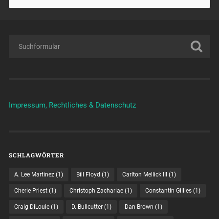
Impressum, Rechtliches & Datenschutz
SCHLAGWÖRTER
A. Lee Martinez
(1)
Bill Floyd
(1)
Carlton Mellick III
(1)
Cherie Priest
(1)
Christoph Zachariae
(1)
Constantin Gillies
(1)
Craig DiLouie
(1)
D. Bullcutter
(1)
Dan Brown
(1)