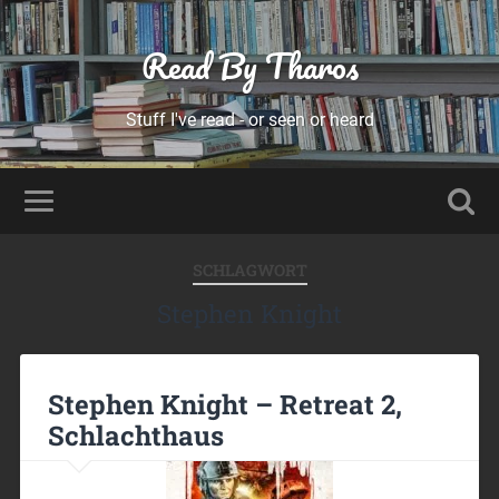
Read By Tharos
Stuff I've read - or seen or heard
SCHLAGWORT
Stephen Knight
Stephen Knight – Retreat 2,
Schlachthaus