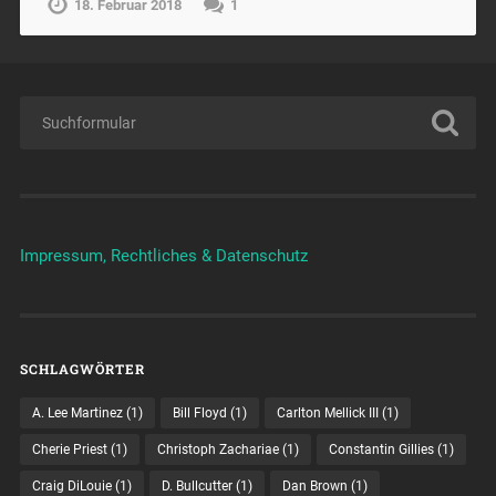
18. Februar 2018
1
Impressum, Rechtliches & Datenschutz
SCHLAGWÖRTER
A. Lee Martinez
(1)
Bill Floyd
(1)
Carlton Mellick III
(1)
Cherie Priest
(1)
Christoph Zachariae
(1)
Constantin Gillies
(1)
Craig DiLouie
(1)
D. Bullcutter
(1)
Dan Brown
(1)