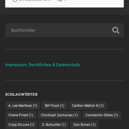
Impressum, Rechtliches & Datenschutz
SCHLAGWÖRTER
A. Lee Martinez
(1)
Bill Floyd
(1)
Carlton Mellick III
(1)
Cherie Priest
(1)
Christoph Zachariae
(1)
Constantin Gillies
(1)
Craig DiLouie
(1)
D. Bullcutter
(1)
Dan Brown
(1)