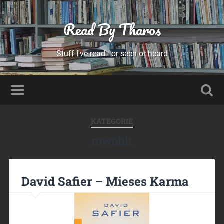
Read By Tharos
Stuff I've read - or seen or heard
KATEGORIE
rowohlt
David Safier – Mieses Karma