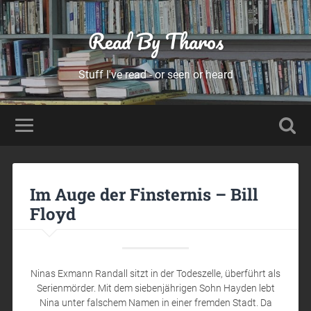
Read By Tharos
Stuff I've read - or seen or heard
Im Auge der Finsternis – Bill
Floyd
Ninas Exmann Randall sitzt in der Todeszelle, überführt als
Serienmörder. Mit dem siebenjährigen Sohn Hayden lebt
Nina unter falschem Namen in einer fremden Stadt. Da