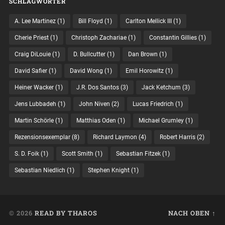
SCHLAGWÖRTER
A. Lee Martinez
(1)
Bill Floyd
(1)
Carlton Mellick III
(1)
Cherie Priest
(1)
Christoph Zachariae
(1)
Constantin Gillies
(1)
Craig DiLouie
(1)
D. Bullcutter
(1)
Dan Brown
(1)
David Safier
(1)
David Wong
(1)
Emil Horowitz
(1)
Heiner Wacker
(1)
J.R. Dos Santos
(3)
Jack Ketchum
(3)
Jens Lubbadeh
(1)
John Niven
(2)
Lucas Friedrich
(1)
Martin Schörle
(1)
Matthias Oden
(1)
Michael Grumley
(1)
Rezensionsexemplar
(8)
Richard Laymon
(4)
Robert Harris
(2)
S. D. Foik
(1)
Scott Smith
(1)
Sebastian Fitzek
(1)
Sebastian Niedlich
(1)
Stephen Knight
(1)
© 2026
READ BY THAROS
NACH OBEN ↑